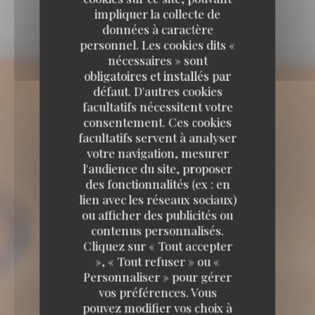
impliquer la collecte de
données à caractère
personnel. Les cookies dits «
nécessaires » sont
obligatoires et installés par
défaut. D'autres cookies
facultatifs nécessitent votre
consentement. Ces cookies
facultatifs servent à analyser
votre navigation, mesurer
l'audience du site, proposer
des fonctionnalités (ex : en
lien avec les réseaux sociaux)
De Fazant
ou afficher des publicités ou
contenus personnalisés.
De Fazant
Cliquez sur « Tout accepter
BISTRO
43 POLETSESTRAAT 9690
», « Tout refuser » ou «
KLUISBERGEN
Personnaliser » pour gérer
vos préférences. Vous
pouvez modifier vos choix à