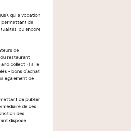
ssus), qui a vocation
ons permettant de
ctualités, ou encore
ateurs de
 du restaurant
nd collect ») si le
lés « bons d'achat
ais également de
rmettant de publier
termédiaire de ces
fonction des
urant dispose