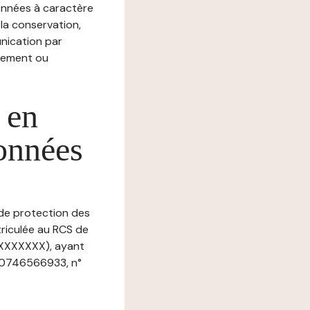
nnées à caractère
, la conservation,
munication par
chement ou
 en
données
 de protection des
triculée au RCS de
XXXXXXX), ayant
: 0746566933, n°