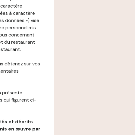
 caractère
nées à caractère
des données ») vise
re personnel mis
vous concernant
net du restaurant
estaurant.
us détenez sur vos
mentaires
a présente
 qui figurent ci-
és et décrits
mis en œuvre par