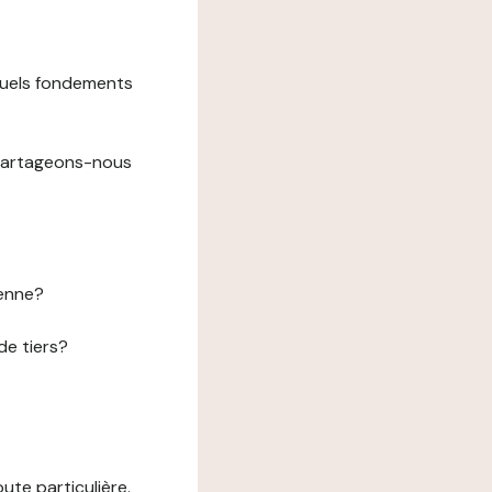
 quels fondements
 partageons-nous
éenne?
de tiers?
te particulière.