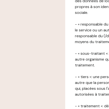
des données de loca
propres à son iden
sociale.
- « responsable du 
le service ou un au
responsable du (/de
moyens du traitemen
- « sous-traitant »
autre organisme qu
traitement.
- « tiers »: une pe
autre que la perso
qui, placées sous l
autorisées à traite
- « traitement »: 