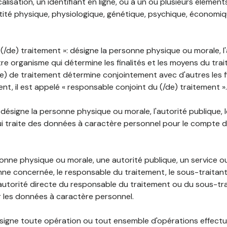
lisation, un identifiant en ligne, ou à un ou plusieurs élément
tité physique, physiologique, génétique, psychique, économiqu
(/de) traitement »: désigne la personne physique ou morale, l'
tre organisme qui détermine les finalités et les moyens du tra
) de traitement détermine conjointement avec d'autres les fin
t, il est appelé « responsable conjoint du (/de) traitement ».
: désigne la personne physique ou morale, l'autorité publique, 
i traite des données à caractère personnel pour le compte 
rsonne physique ou morale, une autorité publique, un service 
nne concernée, le responsable du traitement, le sous-traitan
'autorité directe du responsable du traitement ou du sous-tra
r les données à caractère personnel.
désigne toute opération ou tout ensemble d'opérations effectu