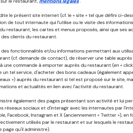
 sur le restaurant,
mentions légales
.
ite le présent site internet (cf. le « site » tel que défini ci-de
ion de tout internaute qui l’utilise ou le visite des informati
é du restaurant, les cartes et menus proposés, ainsi que ses a
r des clients du restaurant.
 des fonctionnalités et/ou informations permettant aux utilis
urant (cf. demande de contact), de réserver une table auprès
à une commande à emporter auprès du restaurant (en « click a
 un tel service, d'acheter des bons cadeaux (également appe
aux ») auprès du restaurant si tel est proposé sur le site, m
mations et actualités en lien avec l'activité du restaurant.
nistre également des pages présentant son activité et lui pe
s réseaux sociaux et d'interagir avec les internautes par l'in
le, Facebook, Instagram et X (anciennement « Twitter »), en 
ectivement utilisés par le restaurant et sur lesquels le resta
 page qu'il administre).