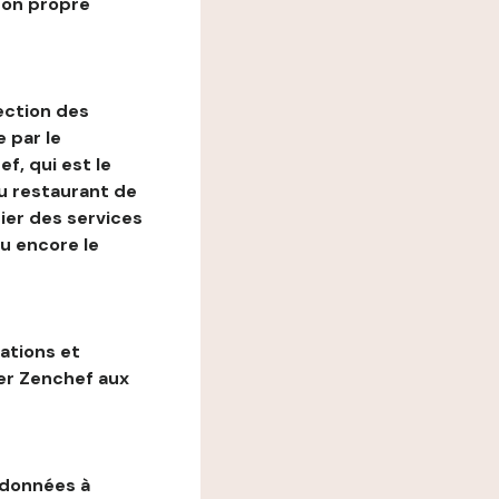
son propre
ection des
 par le
f, qui est le
au restaurant de
ier des services
ou encore le
gations et
ter Zenchef aux
 données à