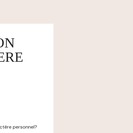
ON
ERE
actère personnel?