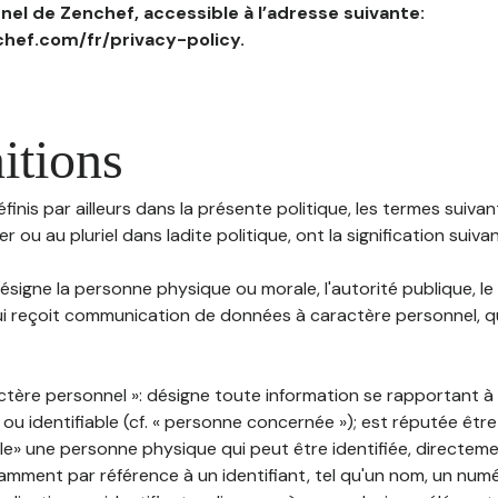
el de Zenchef, accessible à l’adresse suivante:
hef.com/fr/privacy-policy.
itions
inis par ailleurs dans la présente politique, les termes suivant
r ou au pluriel dans ladite politique, ont la signification suiva
 désigne la personne physique ou morale, l'autorité publique, le
i reçoit communication de données à caractère personnel, qu'
ctère personnel »: désigne toute information se rapportant 
 ou identifiable (cf. « personne concernée »); est réputée êt
ble» une personne physique qui peut être identifiée, directem
mment par référence à un identifiant, tel qu'un nom, un numér