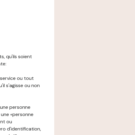
s, qu'ils soient
nte:
 service ou tout
il s'agisse ou non
à une personne
re une «personne
ent ou
o d'identification,