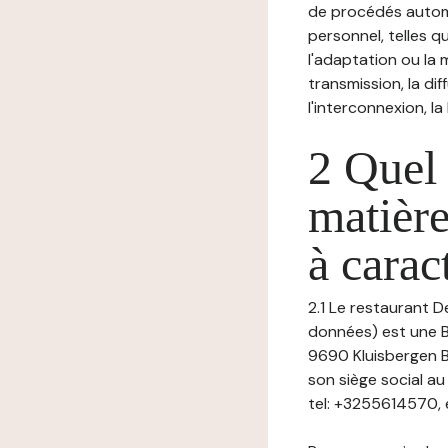
de procédés autom
personnel, telles qu
l'adaptation ou la m
transmission, la di
l'interconnexion, la
2 Quel 
matière
à carac
2.1 Le restaurant D
données) est une B
9690 Kluisbergen 
son siège social a
tel: +3255614570, 