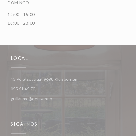
DOMINGO
12:00 - 15:00
18:00 - 23:00
LOCAL
((abre numa nova janela))
43 Poletsestraat 9690 Kluisbergen
055 61 45 70
guillaume@defazant.be
SIGA-NOS