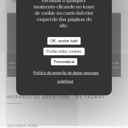
escolhas a qualquer
American Express, Cartão Azul
momento clicando no ícone
de cookie no canto inferior
esquerdo das páginas do
site.
OK, aceitar tudo
Proíbe todos cookies
Personalizar
Para exibir o mapa interativo do Waze, você deve aceitar os cookies do
Waze Map (Google). Esses cookies podem coletar dados de navegação
e localização.
Política de proteção de dados pessoais
Autorizar
undefined
HORÁRIO DE ABERTURA
DE FAZANT
SEGUNDA-FEIRA