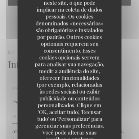
neste site, o que pode
implicar na coleta de dados
pessoais. Os cookies
denominados «necessários»
são obrigatórios e instalados
por padrão. Outros cookies
opcionais requerem seu
consentimento. Esses
DE FAZANT
KLUISBERGEN
cookies opcionais servem
Informações gerais
para analisar sua navegação,
medir a audiência do site,
oferecer funcionalidades
(por exemplo, relacionadas
SERVIÇOS
às redes sociais) ou exibir
publicidade ou conteúdos
Esplanada
personalizados. Clique em
De Fazant
'OK, aceitar tudo', 'Recusar
MÉTODOS DE PAGAMENTO
tudo' ou 'Personalizar' para
gerenciar suas preferências.
Amex, Apple Pay, Eurocard/Mastercard, Dinheiro, Visa,
Você pode alterar suas