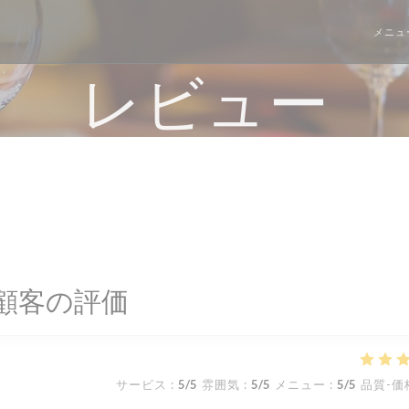
メニュ
レビュー
顧客の評価
サービス
:
5
/5
雰囲気
:
5
/5
メニュー
:
5
/5
品質-価