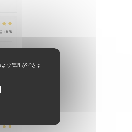
格
:
5
/5
および管理ができま
格
:
5
/5
格
:
5
/5