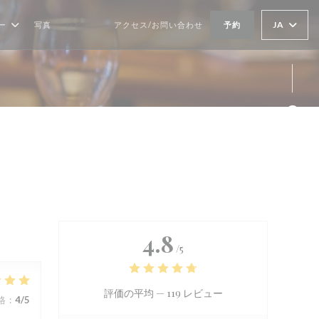
JA
ー
写真
レビュー
アクセス/お問い合わせ
予約
Fa
Ins
4.8
/5
評価の平均 —
119 レビュー
格
:
4
/5