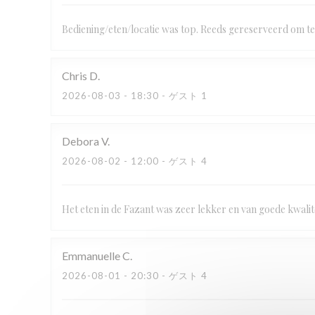
Bediening/eten/locatie was top. Reeds gereserveerd om te
Chris
D
2026-08-03
- 18:30 - ゲスト 1
Debora
V
2026-08-02
- 12:00 - ゲスト 4
Het eten in de Fazant was zeer lekker en van goede kwalitei
Emmanuelle
C
2026-08-01
- 20:30 - ゲスト 4