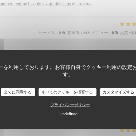
nement calme Les plats sont délicieux et copieux
サービス
:
5
/5
雰囲気
:
5
/5
メニュー
:
5
/5
品質-価
ig zowel binnen als buiten op het terras , vakantiegevoel
ーを利用しております。お客様自身でクッキー利用の設定
す。
サービス
:
5
/5
雰囲気
:
5
/5
メニュー
:
5
/5
品質-価
De Fazant
全てに同意する
すべてのクッキーを拒否する
カスタマイズする
プライバシーポリシー
サービス
:
5
/5
雰囲気
:
5
/5
メニュー
:
5
/5
品質-価
undefined