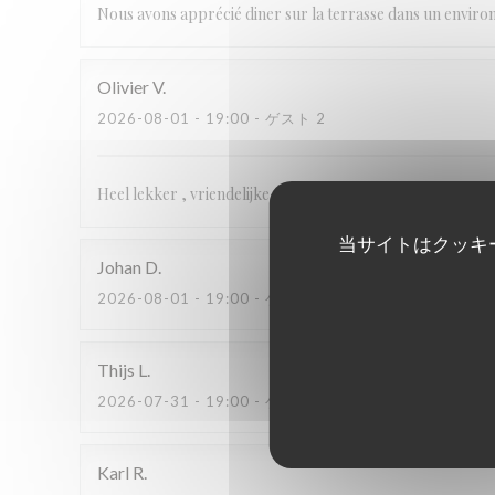
Nous avons apprécié diner sur la terrasse dans un environ
Olivier
V
2026-08-01
- 19:00 - ゲスト 2
Heel lekker , vriendelijke en vlotte bediening , heel gezell
当サイトはクッキ
Johan
D
2026-08-01
- 19:00 - ゲスト 2
Thijs
L
2026-07-31
- 19:00 - ゲスト 2
Karl
R