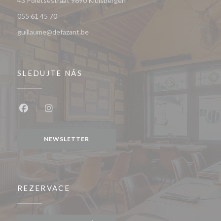
43 Poletsestraat 9690 Kluisbergen
055 61 45 70
guillaume@defazant.be
SLEDUJTE NÁS
Facebook ((otevře se v novém okně))
Instagram ((otevře se v novém okně))
NEWSLETTER
REZERVACE