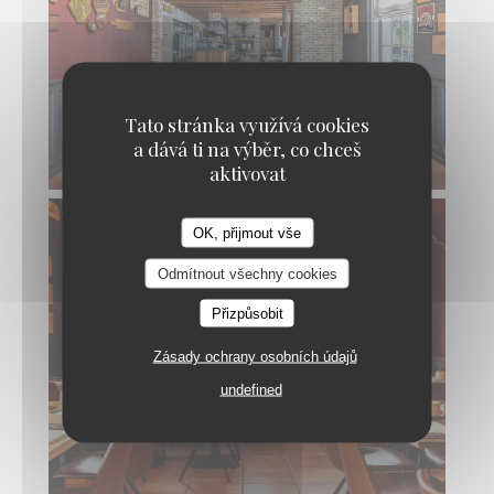
Tato stránka využívá cookies
a dává ti na výběr, co chceš
aktivovat
OK, přijmout vše
De Fazant
Odmítnout všechny cookies
Přizpůsobit
Zásady ochrany osobních údajů
undefined