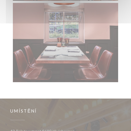
UMÍSTĚNÍ
((otevře se v novém okně))