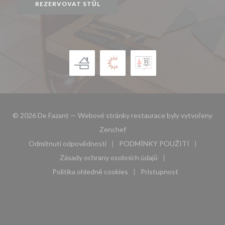
REZERVOVAT STŮL
© 2026 De Fazant — Webové stránky restaurace byly vytvořeny
((otevře se v novém okně))
Zenchef
Odmítnutí odpovědnosti
PODMÍNKY POUŽITÍ
((otevře se v novém okně))
((otevře se v novém 
Zásady ochrany osobních údajů
((otevře se v novém okně))
Politika ohledně cookies
Pristupnost
((otevře se v novém okně))
((otevře se v novém 